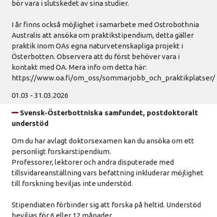
bör vara i slutskedet av sina studier.
I år finns också möjlighet i samarbete med Ostrobothnia
Australis att ansöka om praktikstipendium, detta gäller
praktik inom OAs egna naturvetenskapliga projekt i
Österbotten. Observera att du först behöver vara i
kontakt med OA. Mera info om detta här:
https://www.oa.fi/om_oss/sommarjobb_och_praktikplatser/
01.03 - 31.03.2026
Svensk-Österbottniska samfundet, postdoktoralt
understöd
Om du har avlagt doktorsexamen kan du ansöka om ett
personligt forskarstipendium.
Professorer, lektorer och andra disputerade med
tillsvidareanställning vars befattning inkluderar möjlighet
till forskning beviljas inte understöd.
Stipendiaten förbinder sig att forska på heltid. Understöd
beviljas för 6 eller 12 månader.